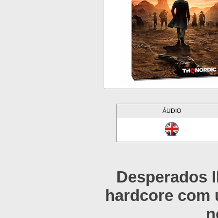
ÁUDIO
Desperados II
hardcore com u
n