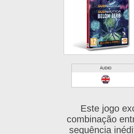
ÁUDIO
E
ste jogo ex
combinação entr
sequência inédi