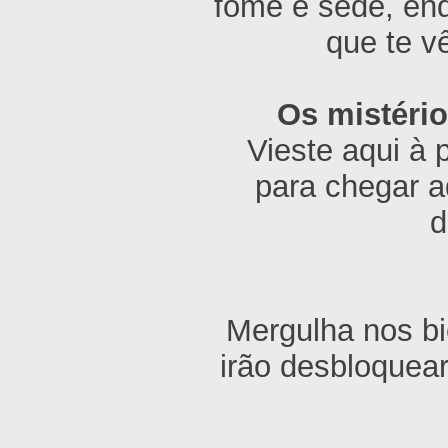
fome e sede, enq
que te v
Os mistéri
Vieste aqui à 
para chegar a
d
Mergulha nos bi
irão desbloquea