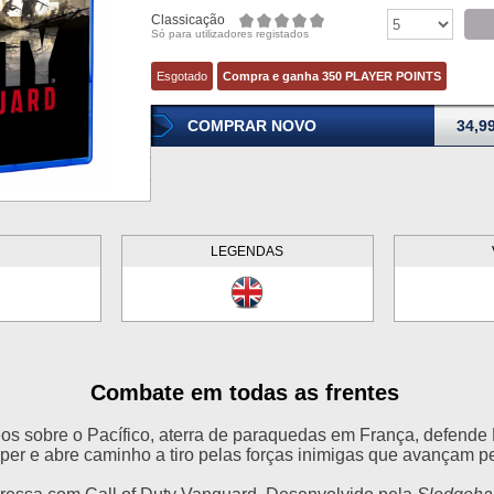
Classicação
Só para utilizadores registados
Esgotado
Compra e ganha 350 PLAYER POINTS
COMPRAR NOVO
34,9
LEGENDAS
Combate em todas as frentes
os sobre o Pacífico, aterra de paraquedas em França, defende
per e abre caminho a tiro pelas forças inimigas que avançam pe