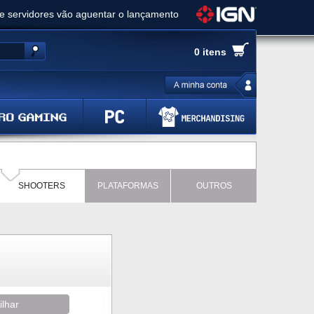
ue servidores vão aguentar o lançamento
es de cópias e vai receber novo conteúdo
0 itens
Ghost of Yotei - Análise
 Gear Solid Delta: Snake Eater - Análise
a anuncia livestream para o Fallout Day
SHOOTERS
PLATAFORMAS
OUTROS
ilhar