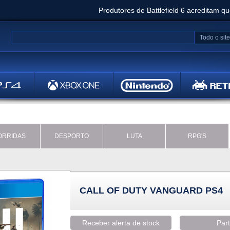
Produtores de Battlefield 6 acreditam q
Clair Obscur: Expedition 33 já vendeu 5 milhõ
Todo o site
Metal
Bethesd
ORRIDAS
DESPORTO
LUTA
RPG'S
CALL OF DUTY VANGUARD PS4
Receber alerta de stock
Part