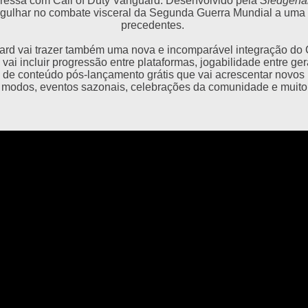
egressa com Call of Duty Vanguard. Desenvolvido pela
Sledgeh
gulhar no combate visceral da Segunda Guerra Mundial a uma 
precedentes.
ard vai trazer também uma nova e incomparável integração do 
vai incluir progressão entre plataformas, jogabilidade entre g
 de conteúdo pós-lançamento grátis que vai acrescentar novos
 modos, eventos sazonais, celebrações da comunidade e muito