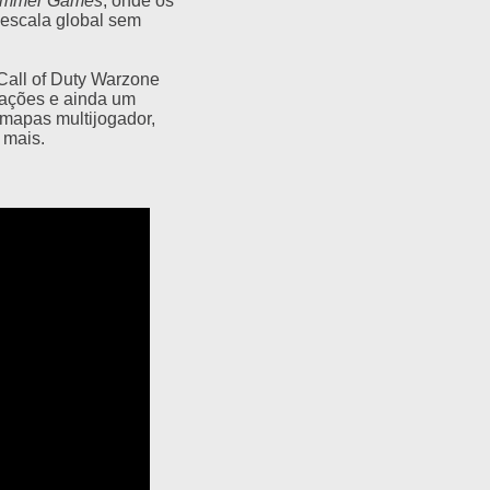
ammer Games
, onde os
escala global sem
Call of Duty Warzone
erações e ainda um
 mapas multijogador,
 mais.