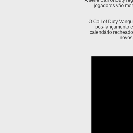
A série Call of Duty r
jogadores vão mer
O Call of Duty Vangu
pós-lançamento e 
calendário recheado
novos