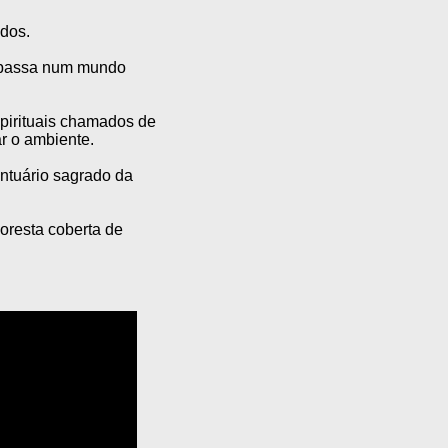
dos.
e passa num mundo
irituais chamados de
r o ambiente.
ntuário sagrado da
oresta coberta de