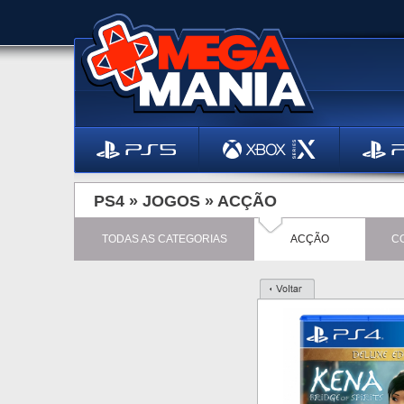
PS4 »
JOGOS
»
ACÇÃO
TODAS AS CATEGORIAS
ACÇÃO
C