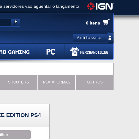
ue servidores vão aguentar o lançamento
es de cópias e vai receber novo conteúdo
0 itens
Ghost of Yotei - Análise
 Gear Solid Delta: Snake Eater - Análise
a anuncia livestream para o Fallout Day
SHOOTERS
PLATAFORMAS
OUTROS
E EDITION PS4
ilhar