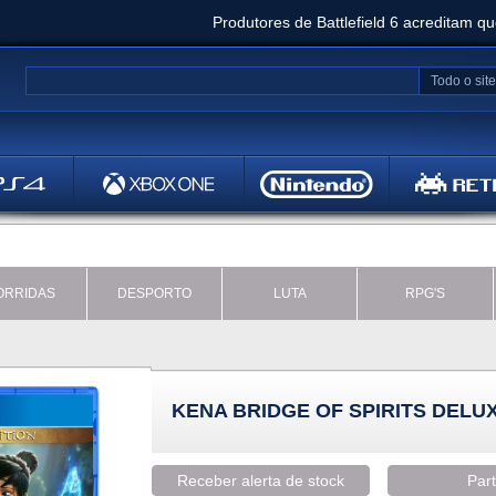
Produtores de Battlefield 6 acreditam q
Clair Obscur: Expedition 33 já vendeu 5 milhõ
Todo o site
Metal
Bethesd
ORRIDAS
DESPORTO
LUTA
RPG'S
KENA BRIDGE OF SPIRITS DELUX
Receber alerta de stock
Part