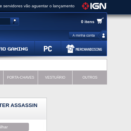
ue servidores vão aguentar o lançamento
es de cópias e vai receber novo conteúdo
0 itens
Ghost of Yotei - Análise
 Gear Solid Delta: Snake Eater - Análise
a anuncia livestream para o Fallout Day
PORTA-CHAVES
VESTUÁRIO
OUTROS
TER ASSASSIN
ilhar