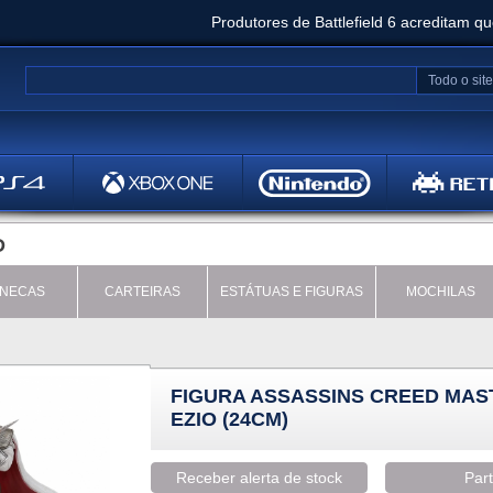
Produtores de Battlefield 6 acreditam q
Clair Obscur: Expedition 33 já vendeu 5 milhõ
Todo o site
Metal
Bethesd
D
NECAS
CARTEIRAS
ESTÁTUAS E FIGURAS
MOCHILAS
FIGURA ASSASSINS CREED MAS
EZIO (24CM)
Receber alerta de stock
Part