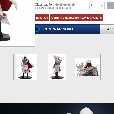
Classicação
Só para utilizadores registados
Esgotado
Compra e ganha 550 PLAYER POINTS
COMPRAR NOVO
54,9