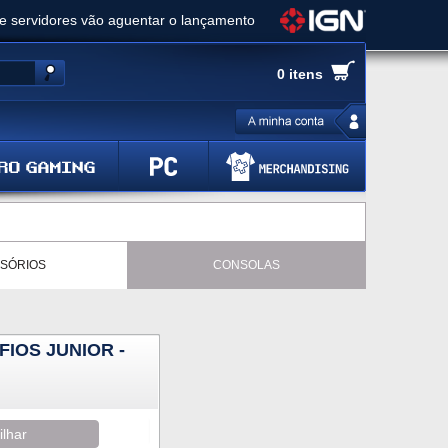
ue servidores vão aguentar o lançamento
es de cópias e vai receber novo conteúdo
0 itens
Ghost of Yotei - Análise
 Gear Solid Delta: Snake Eater - Análise
a anuncia livestream para o Fallout Day
SÓRIOS
CONSOLAS
IOS JUNIOR -
ilhar