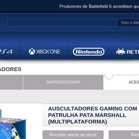
Produtores de Battlefield 6 acreditam q
Clair Obscur: Expedition 33 já vendeu 5 milhõ
Todo o site
Metal
Bethesd
ADORES
NINTENDO ESHOP
ACES
AUSCULTADORES GAMING COM F
PATRULHA PATA MARSHALL
(MULTIPLATAFORMA)
Receber alerta de stock
Part