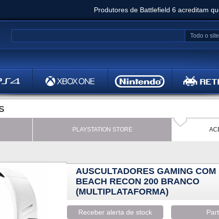
Produtores de Battlefield 6 acreditam q
Clair Obscur: Expedition 33 já vendeu 5 milhõ
Todo o site
Metal
Bethesd
S
PLAYSTATION STORE
AC
AUSCULTADORES GAMING COM 
BEACH RECON 200 BRANCO
(MULTIPLATAFORMA)
Receber alerta de stock
Part