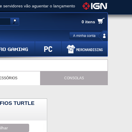
ue servidores vão aguentar o lançamento
es de cópias e vai receber novo conteúdo
0 itens
Ghost of Yotei - Análise
 Gear Solid Delta: Snake Eater - Análise
a anuncia livestream para o Fallout Day
ESSÓRIOS
CONSOLAS
FIOS TURTLE
ilhar