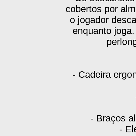
cobertos por alm
o jogador desc
enquanto joga.
perlon
- Cadeira ergo
- Braços a
- E