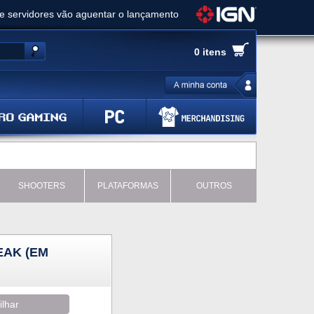
ue servidores vão aguentar o lançamento
es de cópias e vai receber novo conteúdo
0 itens
Ghost of Yotei - Análise
 Gear Solid Delta: Snake Eater - Análise
a anuncia livestream para o Fallout Day
SHOOTERS
PLATAFORMAS
OUTROS
EAK (EM
ilhar