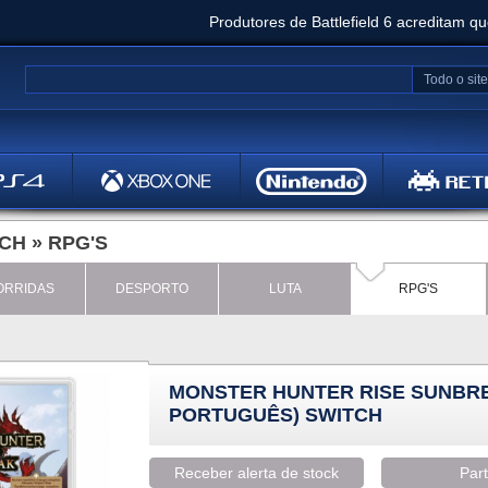
Produtores de Battlefield 6 acreditam q
Clair Obscur: Expedition 33 já vendeu 5 milhõ
Todo o site
Metal
Bethesd
TCH
»
RPG'S
ORRIDAS
DESPORTO
LUTA
RPG'S
MONSTER HUNTER RISE SUNBR
PORTUGUÊS) SWITCH
Receber alerta de stock
Part