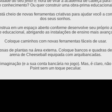
idade do seu jeito! É hora de virar a academia de cabeça para
e conhecimento? Ou quer construir uma obra-prima educaciona
á cheio de novas ferramentas criativas para ajudar você a cons
dos seus sonhos.
onstrua em um espaço aberto conforme desenvolve seu próprio a
 educacional, abrigando as instalações de ensino mais avanç
Coloque caminhos com novas ferramentas fáceis de usar.
iosas de plantas na área externa. Coloque bancos e quadras de
arena de Cheeseball equipada com arquibancadas.
a imaginação (e a sua conta bancária no jogo). Mas, é claro, nã
Point sem um toque peculiar.