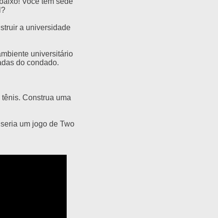
 baixo! Você tem sede
l?
truir a universidade
mbiente universitário
adas do condado.
 tênis. Construa uma
o seria um jogo de Two