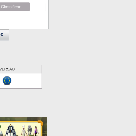
Classificar
9€
VERSÃO