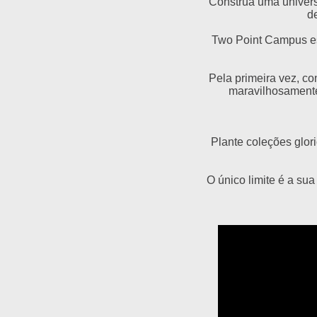
Construa uma univers
d
Two Point Campus est
Pela primeira vez, c
maravilhosamente
Plante coleções glor
O único limite é a su