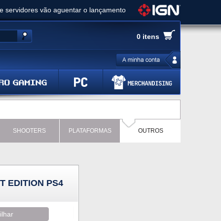
ue servidores vão aguentar o lançamento
es de cópias e vai receber novo conteúdo
0 itens
Ghost of Yotei - Análise
 Gear Solid Delta: Snake Eater - Análise
a anuncia livestream para o Fallout Day
SHOOTERS
PLATAFORMAS
OUTROS
 EDITION PS4
ilhar