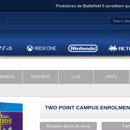
Produtores de Battlefield 6 acreditam q
Clair Obscur: Expedition 33 já vendeu 5 milhõ
Todo o site
Metal
Bethesd
ORRIDAS
DESPORTO
LUTA
RPG'S
TWO POINT CAMPUS ENROLMENT
Receber alerta de stock
Part