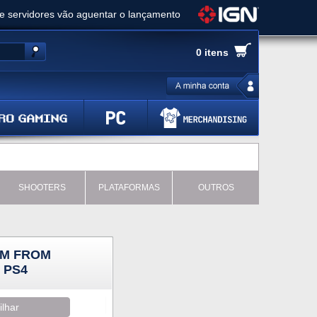
ue servidores vão aguentar o lançamento
es de cópias e vai receber novo conteúdo
0 itens
Ghost of Yotei - Análise
 Gear Solid Delta: Snake Eater - Análise
a anuncia livestream para o Fallout Day
SHOOTERS
PLATAFORMAS
OUTROS
AM FROM
 PS4
ilhar