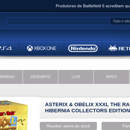
Produtores de Battlefield 6 acreditam q
Clair Obscur: Expedition 33 já vendeu 5 milhõ
Todo o site
Metal
Bethesd
ORRIDAS
DESPORTO
LUTA
RPG'S
ASTERIX & OBELIX XXXL THE R
HIBERNIA COLLECTORS EDITION
Receber alerta de stock
Part