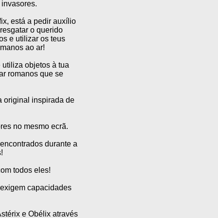
 invasores.
x, está a pedir auxílio
resgatar o querido
s e utilizar os teus
omanos ao ar!
utiliza objetos à tua
gar romanos que se
 original inspirada de
dores no mesmo ecrã.
 encontrados durante a
!
com todos eles!
e exigem capacidades
térix e Obélix através