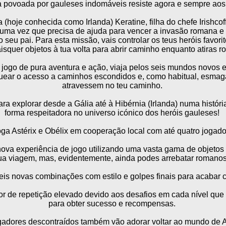
 povoada por gauleses indomáveis resiste agora e sempre aos
 (hoje conhecida como Irlanda) Keratine, filha do chefe Irishcoffi
, uma vez que precisa de ajuda para vencer a invasão romana e 
seu pai. Para esta missão, vais controlar os teus heróis favorito
squer objetos à tua volta para abrir caminho enquanto atiras r
 jogo de pura aventura e ação, viaja pelos seis mundos novos e 
quear o acesso a caminhos escondidos e, como habitual, esma
atravessem no teu caminho.
a explorar desde a Gália até à Hibérnia (Irlanda) numa história
forma respeitadora no universo icónico dos heróis gauleses!
joga Astérix e Obélix em cooperação local com até quatro joga
va experiência de jogo utilizando uma vasta gama de objetos
ua viagem, mas, evidentemente, ainda podes arrebatar romanos
eis novas combinações com estilo e golpes finais para acabar 
or de repetição elevado devido aos desafios em cada nível qu
para obter sucesso e recompensas.
ogadores descontraídos também vão adorar voltar ao mundo de As