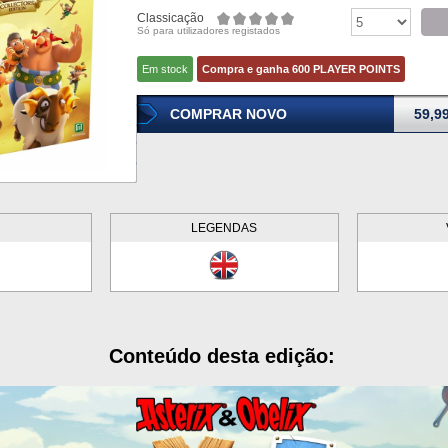
Classicação
Só para utilizadores registados
Em stock
Compra e ganha 600 PLAYER POINTS
COMPRAR NOVO
59,9
LEGENDAS
Conteúdo desta edição: