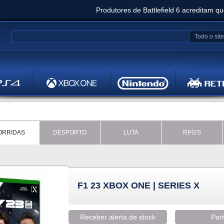
Produtores de Battlefield 6 acreditam q
Clair Obscur: Expedition 33 já vendeu 5 milhõ
Todo o site
Metal
Bethesd
ORRIDAS
DESPORTO
LUTA
RPG'S
F1 23 XBOX ONE | SERIES X
Receber alerta de stock
Part