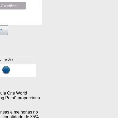
Classificar
9€
VERSÃO
mula One World
g Point" proporciona
ensas e melhorias no
uncionalidade de 35%