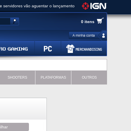
ue servidores vão aguentar o lançamento
es de cópias e vai receber novo conteúdo
0 itens
Ghost of Yotei - Análise
 Gear Solid Delta: Snake Eater - Análise
a anuncia livestream para o Fallout Day
SHOOTERS
PLATAFORMAS
OUTROS
ilhar