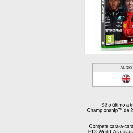
ÁUDIO
Sê o último a 
Championship™ de 202
Compete cara-a-cara
F1® World. As novas 