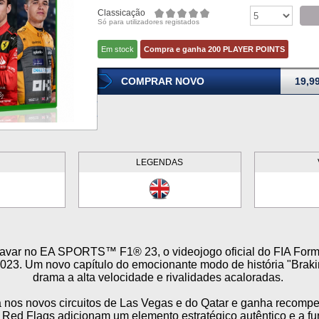
Classicação
Só para utilizadores registados
Em stock
Compra e ganha 200 PLAYER POINTS
COMPRAR NOVO
19,9
LEGENDAS
travar no EA SPORTS™ F1® 23, o videojogo oficial do FIA For
3. Um novo capítulo do emocionante modo de história "Brakin
drama a alta velocidade e rivalidades acaloradas.
 nos novos circuitos de Las Vegas e do Qatar e ganha recomp
Red Flags adicionam um elemento estratégico autêntico e a f