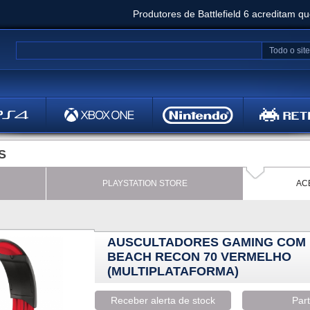
Produtores de Battlefield 6 acreditam q
Clair Obscur: Expedition 33 já vendeu 5 milhõ
Todo o site
Metal
Bethesd
S
PLAYSTATION STORE
AC
AUSCULTADORES GAMING COM 
BEACH RECON 70 VERMELHO
(MULTIPLATAFORMA)
Receber alerta de stock
Part