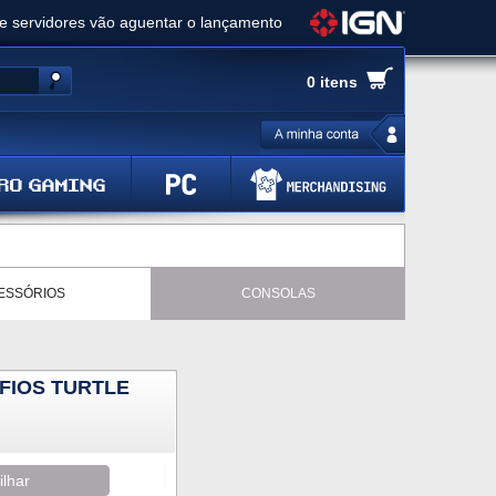
ue servidores vão aguentar o lançamento
es de cópias e vai receber novo conteúdo
0 itens
Ghost of Yotei - Análise
 Gear Solid Delta: Snake Eater - Análise
a anuncia livestream para o Fallout Day
ESSÓRIOS
CONSOLAS
FIOS TURTLE
ilhar