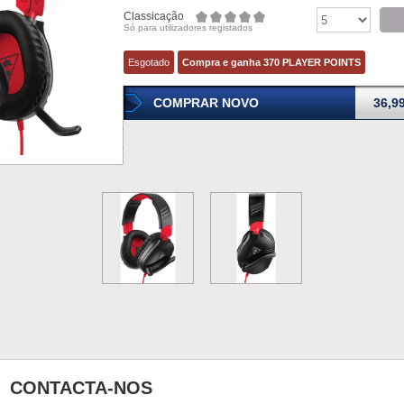
Classicação
Só para utilizadores registados
Esgotado
Compra e ganha 370 PLAYER POINTS
COMPRAR NOVO
36,9
CONTACTA-NOS