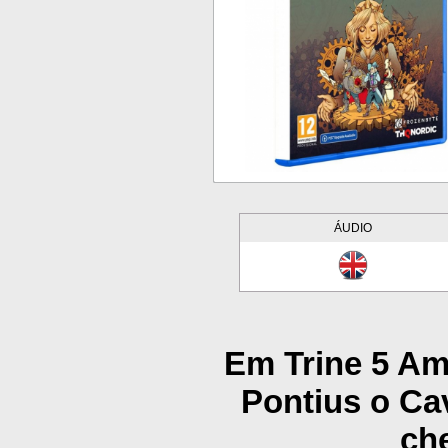
ÁUDIO
Em Trine 5 Ama
Pontius o Cav
ch