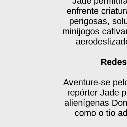
Jade permitirá
enfrente criat
perigosas, sol
minijogos cativa
aerodeslizado
Redes
Aventure-se pel
repórter Jade p
alienígenas Do
como o tio ad