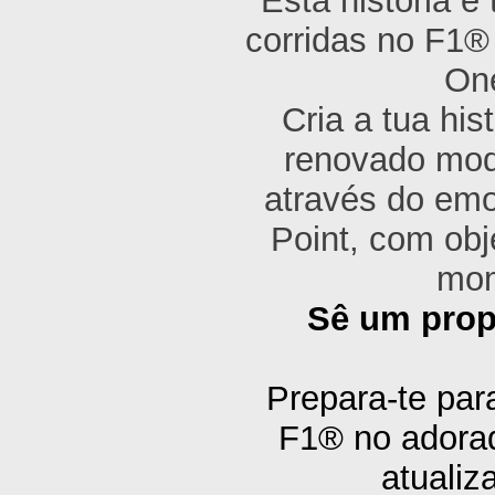
Esta história 
corridas no F1® 
On
Cria a tua his
renovado mod
através do emo
Point, com obj
mom
Sê um prop
Prepara-te para
F1® no adora
atualiz