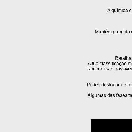
A química e
Mantém premido o
Batalha
A tua classificação 
Também são possíveis
Podes desfrutar de r
Algumas das fases ta