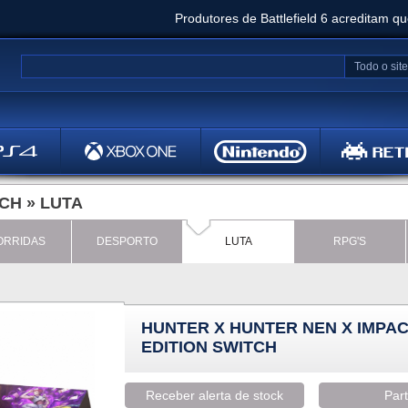
Produtores de Battlefield 6 acreditam q
Clair Obscur: Expedition 33 já vendeu 5 milhõ
Todo o site
Metal
Bethesd
TCH
»
LUTA
ORRIDAS
DESPORTO
LUTA
RPG'S
HUNTER X HUNTER NEN X IMPAC
EDITION SWITCH
Receber alerta de stock
Part