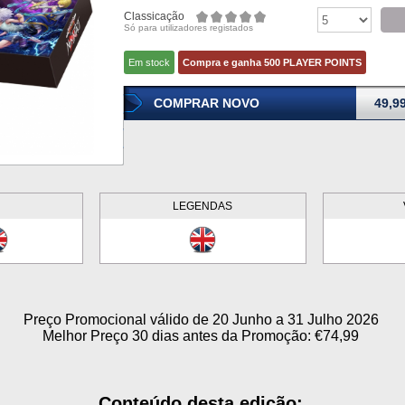
Classicação
Só para utilizadores registados
Em stock
Compra e ganha 500 PLAYER POINTS
COMPRAR NOVO
49,9
LEGENDAS
Preço Promocional válido de 20 Junho a 31 Julho 2026
Melhor Preço 30 dias antes da Promoção: €74,99
Conteúdo desta ediç
ão: