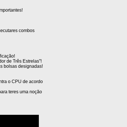
mportantes!
xecutares combos
ficação!
or de Três Estrelas”!
as bolsas designadas!
ntra o CPU de acordo
para teres uma noção