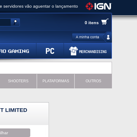
ue servidores vão aguentar o lançamento
es de cópias e vai receber novo conteúdo
0 itens
Ghost of Yotei - Análise
 Gear Solid Delta: Snake Eater - Análise
a anuncia livestream para o Fallout Day
SHOOTERS
PLATAFORMAS
OUTROS
T LIMITED
ilhar