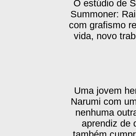
O estúdio de S
Summoner: Rai
com grafismo re
vida, novo tra
Uma jovem her
Narumi com um
nenhuma outra 
aprendiz de 
também cumpr