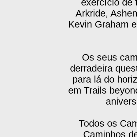
exercício de 
Arkride, Ashe
Kevin Graham em
Os seus cami
derradeira que
para lá do hor
em Trails beyond
anivers
Todos os Cami
Caminhos de