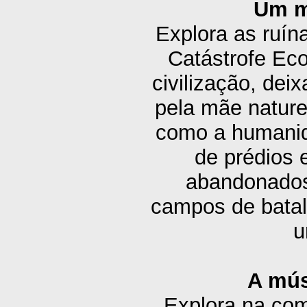
Um m
Explora as ruí
Catástrofe Eco
civilização, de
pela mãe nature
como a humanid
de prédios 
abandonados
campos de batal
u
A mús
Explora na com