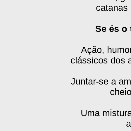
catanas 
Se és o 
Ação, humor 
clássicos dos 
Juntar-se a am
cheio
Uma mistura
a