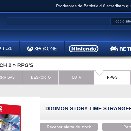
Produtores de Battlefield 6 acreditam q
Clair Obscur: Expedition 33 já vendeu 5 milhõ
Todo o site
Metal
Bethesd
CH 2
»
RPG'S
ORRIDAS
DESPORTO
LUTA
RPG'S
DIGIMON STORY TIME STRANGER
Receber alerta de stock
Part