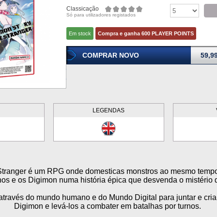
Classicação
Só para utilizadores registados
Em stock
Compra e ganha 600 PLAYER POINTS
COMPRAR NOVO
59,9
LEGENDAS
Stranger é um RPG onde domesticas monstros ao mesmo tempo 
nos e os Digimon numa história épica que desvenda o mistério 
través do mundo humano e do Mundo Digital para juntar e cria
Digimon e levá-los a combater em batalhas por turnos.