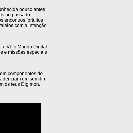
onhecida pouco antes
anos no passado…
 encontros fortuitos
alelos com a intenção
on. Vê o Mundo Digital
os e missões especiais
 com componentes de
ovidenciam um sem-fim
om os teus Digimon.