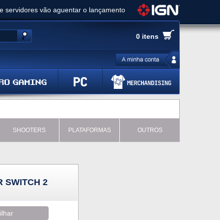
ue servidores vão aguentar o lançamento
es de cópias e vai receber novo conteúdo
0 itens
Ghost of Yotei - Análise
 Gear Solid Delta: Snake Eater - Análise
a anuncia livestream para o Fallout Day
SHOOTERS
PLATAFORMAS
OUTROS
 SWITCH 2
ilhar