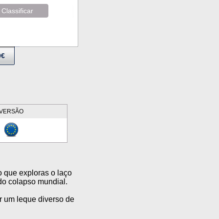
Classificar
9€
VERSÃO
que exploras o laço
do colapso mundial.
r um leque diverso de