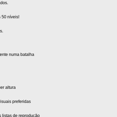
ados.
 50 níveis!
s.
mente numa batalha
er altura
isuais preferidas
 listas de reprodução