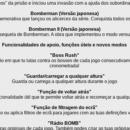
os" da prisão e iniciou uma invasão com a ajuda dos subordin
Bomberman (Versão japonesa)
emorativa que lançou os alicerces da série. Conquista todos os
Bomberman II (Versão japonesa)
sequela de Bomberman. A obra que implementou o modo versu
Funcionalidades de apoio, funções úteis e novos modos
"Boss Rush"
o em que tu lutas contra os bosses de cada jogo consecutiva
cronometrada!
"Guardar/carregar a qualquer altura"
Guarda ou carrega a qualquer altura durante o jogo
"Função de voltar atrás"
onalidade útil que te permite voltar atrás e recomeçar a qualqu
"Função de filtragem do ecrã"
o ou aplica filtros de ecrã para jogares com as tuas definições v
"Rádio BOMB"
s originais de cada jogo. Também podes criar as tuas próprias