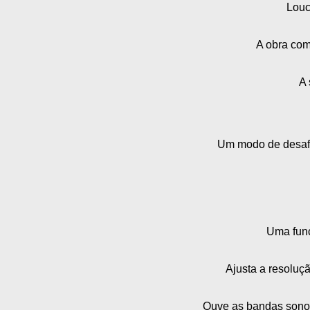
Louc
A obra com
A 
Um modo de desafi
Uma funci
Ajusta a resoluçã
Ouve as bandas sonora