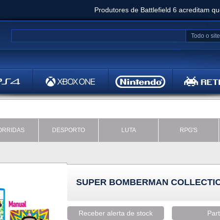
Produtores de Battlefield 6 acreditam q
Clair Obscur: Expedition 33 já vendeu 5 milhõ
Todo o site
Metal
Bethesd
ORRIDAS
DESPORTO
LUTA
RPG'S
SUPER BOMBERMAN COLLECTIO
Receber alerta de stock
Part