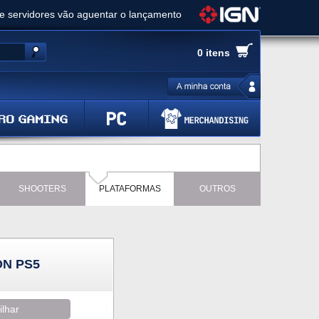
ue servidores vão aguentar o lançamento
es de cópias e vai receber novo conteúdo
0 itens
Ghost of Yotei - Análise
 Gear Solid Delta: Snake Eater - Análise
a anuncia livestream para o Fallout Day
SHOOTERS
PLATAFORMAS
OUTROS
N PS5
ilhar