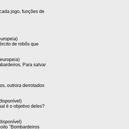
cada jogo, funções de
europeia)
xército de robôs que
 europeia)
bardeiros. Para salvar
s, outrora derrotados
.
disponível)
al é o objetivo deles?
disponível)
u oito "Bombardeiros