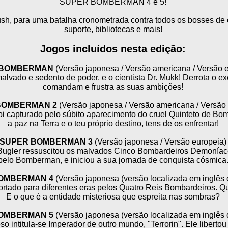
SUPER BOMBERMAN 4 e 5!
sh, para uma batalha cronometrada contra todos os bosses de 
suporte, bibliotecas e mais!
Jogos incluídos nesta edição:
 BOMBERMAN
(Versão japonesa / Versão americana / Versão 
 malvado e sedento de poder, e o cientista Dr. Mukk! Derrota o e
comandam e frustra as suas ambições!
BOMBERMAN 2
(Versão japonesa / Versão americana / Versão
 capturado pelo súbito aparecimento do cruel Quinteto de Bom
a paz na Terra e o teu próprio destino, tens de os enfrentar!
SUPER BOMBERMAN 3
(Versão japonesa / Versão europeia)
 Bugler ressuscitou os malvados Cinco Bombardeiros Demoníaco
pelo Bomberman, e iniciou a sua jornada de conquista cósmica
OMBERMAN 4
(Versão japonesa (versão localizada em inglês 
rtado para diferentes eras pelos Quatro Reis Bombardeiros. Qu
E o que é a entidade misteriosa que espreita nas sombras?
OMBERMAN 5
(Versão japonesa (versão localizada em inglês 
 intitula-se Imperador de outro mundo, "Terrorin". Ele liberto