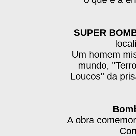
SUPER BOM
local
Um homem miste
mundo, "Terror
Loucos" da pris
Bomb
A obra comemora
Con