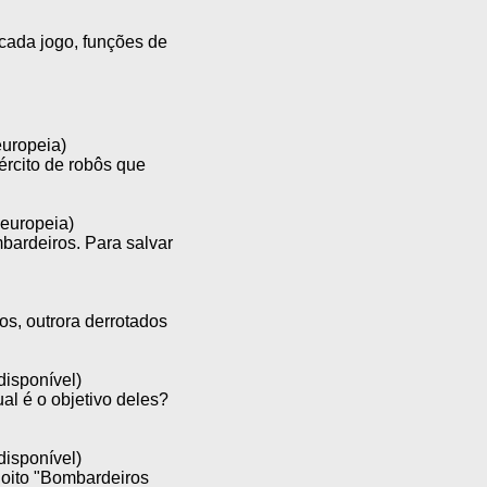
cada jogo, funções de
europeia)
xército de robôs que
 europeia)
bardeiros. Para salvar
s, outrora derrotados
.
disponível)
al é o objetivo deles?
disponível)
u oito "Bombardeiros