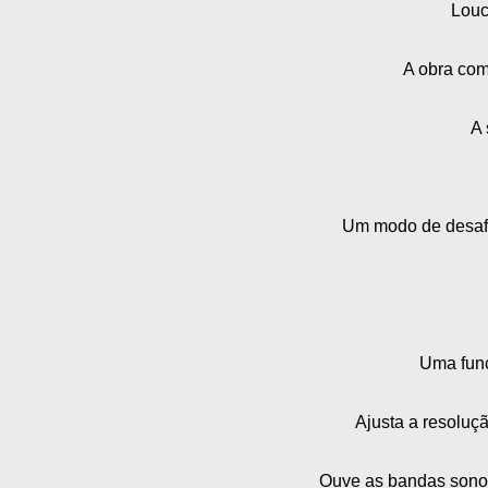
Louc
A obra com
A 
Um modo de desafi
Uma funci
Ajusta a resoluçã
Ouve as bandas sonora