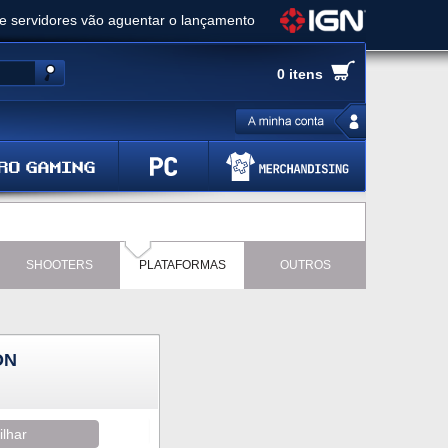
ue servidores vão aguentar o lançamento
es de cópias e vai receber novo conteúdo
0 itens
Ghost of Yotei - Análise
 Gear Solid Delta: Snake Eater - Análise
a anuncia livestream para o Fallout Day
SHOOTERS
PLATAFORMAS
OUTROS
ON
ilhar