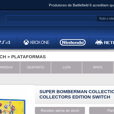
Produtores de Battlefield 6 acreditam q
Clair Obscur: Expedition 33 já vendeu 5 milhõ
Todo o site
Metal
Bethesd
TCH
»
PLATAFORMAS
ORRIDAS
DESPORTO
LUTA
RPG'S
SUPER BOMBERMAN COLLECTI
COLLECTORS EDITION SWITCH
Receber alerta de stock
Part