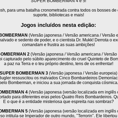
SUPER BOMBERMAN 4 e 5!
sh, para uma batalha cronometrada contra todos os bosses de 
suporte, bibliotecas e mais!
Jogos incluídos nesta edição:
 BOMBERMAN
(Versão japonesa / Versão americana / Versão 
 malvado e sedento de poder, e o cientista Dr. Mukk! Derrota o e
comandam e frustra as suas ambições!
BOMBERMAN 2
(Versão japonesa / Versão americana / Versão
 capturado pelo súbito aparecimento do cruel Quinteto de Bom
a paz na Terra e o teu próprio destino, tens de os enfrentar!
SUPER BOMBERMAN 3
(Versão japonesa / Versão europeia)
 Bugler ressuscitou os malvados Cinco Bombardeiros Demoníaco
pelo Bomberman, e iniciou a sua jornada de conquista cósmica
OMBERMAN 4
(Versão japonesa (versão localizada em inglês 
rtado para diferentes eras pelos Quatro Reis Bombardeiros. Qu
E o que é a entidade misteriosa que espreita nas sombras?
OMBERMAN 5
(Versão japonesa (versão localizada em inglês 
 intitula-se Imperador de outro mundo, "Terrorin". Ele liberto