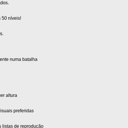
ados.
 50 níveis!
s.
mente numa batalha
er altura
isuais preferidas
 listas de reprodução