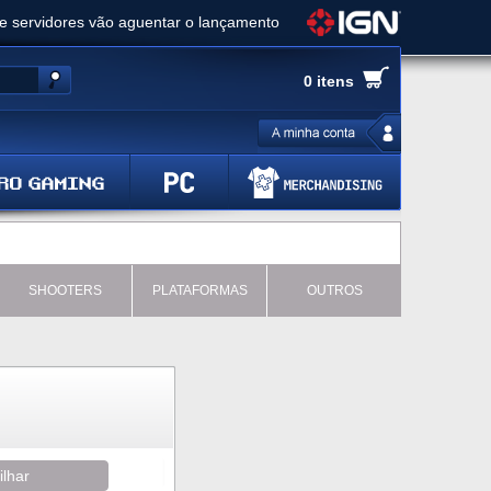
ue servidores vão aguentar o lançamento
es de cópias e vai receber novo conteúdo
0 itens
Ghost of Yotei - Análise
 Gear Solid Delta: Snake Eater - Análise
a anuncia livestream para o Fallout Day
SHOOTERS
PLATAFORMAS
OUTROS
ilhar