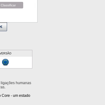
Classificar
9€
VERSÃO
e ligações humanas
ras.
o Core - um estado