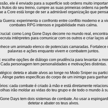
ssão, ele é enviado para a superfície sob ordens muito importa
s frutos do seu treino, cumpre as suas primeiras ordens na per
ue a Core está longe de ser a admirável organização que pensa
 Guerra: experimenta o confronto entre conflito moderno e a vid
combates RPG intensos e jogabilidade mais calma.
ucial: como Long Gone Days decorre no mundo real, encontrará
Recruta intérpretes para comunicar com os outros e criar laços al
nhece um animado elenco de potenciais camaradas. Fortalece r
palavras e ações enquanto vivem e combatem juntos.
 escolhe opções de diálogo com prudência para levantar a mor
Cada personagem tem personalidades e motivações distintas.
égico: deteta e abate alvos ao longe no Modo Sniper ou parti
. Atinge partes específicas do corpo de um inimigo para ganhar
rios: cada combate é criado à mão e está diretamente relacio
olhas irão moldar as vidas do teu grupo e de todo o mundo à su
Gone Days tem dois sistemas de combate. Ao usar a espingar
detetar e abater os teus alvos.