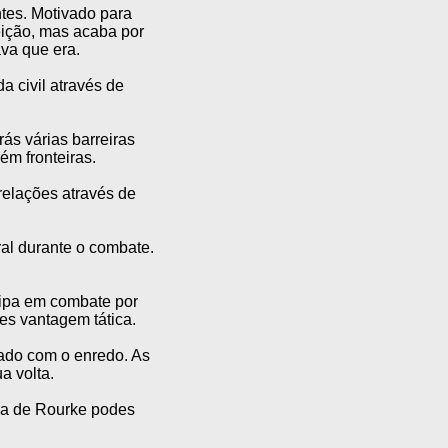
ntes. Motivado para
feição, mas acaba por
va que era.
a civil através de
s várias barreiras
ém fronteiras.
elações através de
al durante o combate.
cipa em combate por
es vantagem tática.
nado com o enredo. As
a volta.
da de Rourke podes