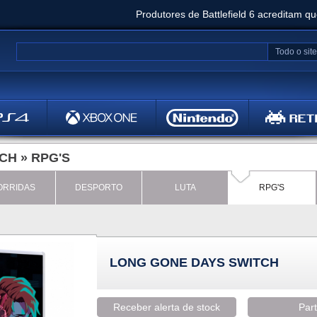
Produtores de Battlefield 6 acreditam q
Clair Obscur: Expedition 33 já vendeu 5 milhõ
Todo o site
Metal
Bethesd
TCH
»
RPG'S
ORRIDAS
DESPORTO
LUTA
RPG'S
LONG GONE DAYS SWITCH
Receber alerta de stock
Part