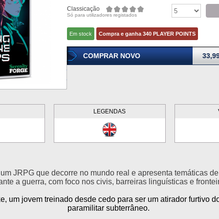
Classicação
Só para utilizadores registados
Em stock
Compra e ganha 340 PLAYER POINTS
COMPRAR NOVO
33,9
LEGENDAS
um JRPG que decorre no mundo real e apresenta temáticas d
ante a guerra, com foco nos civis, barreiras linguísticas e frontei
 um jovem treinado desde cedo para ser um atirador furtivo d
paramilitar subterrâneo.