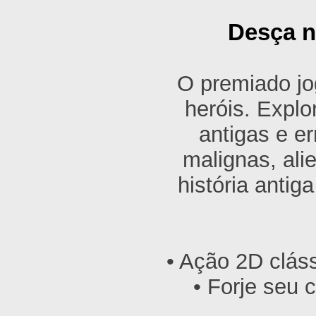
Desça n
O premiado jo
heróis. Explo
antigas e er
malignas, ali
história antig
• Ação 2D clás
• Forje seu