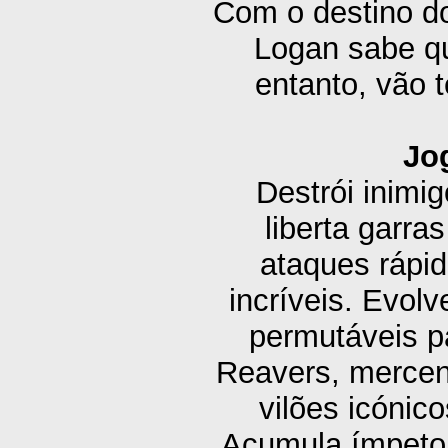
Com o destino d
Logan sabe q
entanto, vão 
Jo
Destrói inimi
liberta garra
ataques rápid
incríveis. Evol
permutáveis p
Reavers, mercená
vilões icóni
Acumula ímpeto 