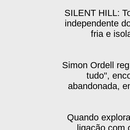
SILENT HILL: Tow
independente do
fria e is
Simon Ordell regr
tudo", enc
abandonada, en
Quando explora 
ligação com 