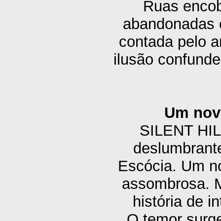
Ruas encob
abandonadas e
contada pelo a
ilusão confunde
Um nov
SILENT HILL
deslumbrante
Escócia. Um no
assombrosa. M
história de 
O temor surg