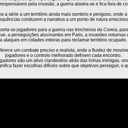
 responsáveis pela invasão, a guerra alastra-se e fica fora de co
 a série a um território ainda mais sombrio e perigoso, onde a 
equências conduzem a narrativa a um ponto de rutura emociona
rta os jogadores para a guerra nas trincheiras da Coreia, par
que, a perseguições alucinantes em Paris, a invasões noturn
a ataques em cidades inteiras para reclamar território ocupado.
ferece um combate preciso e realista, onde a fluidez de movim
jogadores e o controlo melhorado definem cada encontro.
adores são um ativo clandestino atrás das linhas inimigas, o
ignifica fazer escolhas difíceis sobre que objetivos perseguir, o 