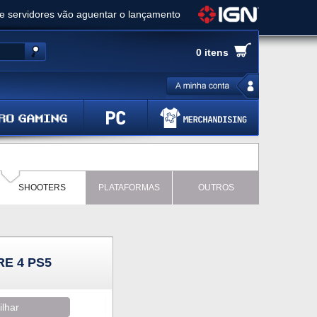
ue servidores vão aguentar o lançamento
es de cópias e vai receber novo conteúdo
0 itens
Ghost of Yotei - Análise
 Gear Solid Delta: Snake Eater - Análise
a anuncia livestream para o Fallout Day
SHOOTERS
PLATAFORMAS
OUTROS
E 4 PS5
ilhar