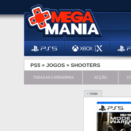
PS5 »
JOGOS
»
SHOOTERS
TODAS AS CATEGORIAS
ACÇÃO
C