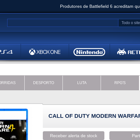
Produtores de Battlefield 6 acreditam q
Clair Obscur: Expedition 33 já vendeu 5 milhõ
Todo o site
Metal
Bethesd
ORRIDAS
DESPORTO
LUTA
RPG'S
CALL OF DUTY MODERN WARFAR
Receber alerta de stock
Part