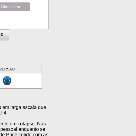
Classificar
9€
VERSÃO
o em larga escala que
® 4.
rente em colapso. Nas
a pessoal enquanto se
e Price colide com as