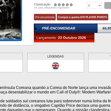
Classicação
Só para utilizadores registados
Pré-encomenda
Compra e ganha 670 PLAYER POINTS
PRÉ-ENCOMENDAR
66,9
Lançamento:
23 Outubro 2026
LEGENDAS
Península Coreana quando a Coreia do Norte lança uma invasã
aça desestabilizar o mundo em Call of Duty®: Modern Warfare
e soldados sul coreanos luta para sobreviver numa linha da f
do de distância, o vingativo Capitão Price declara uma guerr
nte daqueles que o perseguem. Quando a missão clandestina d