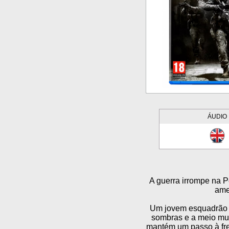
ÁUDIO
A guerra irrompe na 
ame
Um jovem esquadrão d
sombras e a meio mun
mantém um passo à fre