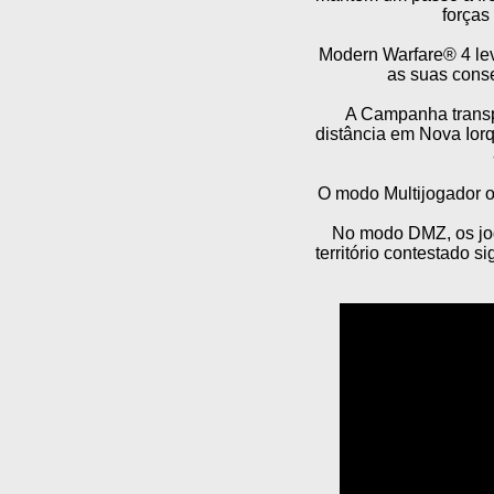
forças
Modern Warfare® 4 leva
as suas cons
A Campanha transpo
distância em Nova Ior
O modo Multijogador o
No modo DMZ, os jog
território contestado s