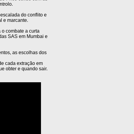
ntrolo.
escalada do conflito e
l e marcante.
a o combate a curta
as das SAS em Mumbai e
entos, as escolhas dos
nde cada extração em
que obter e quando sair.