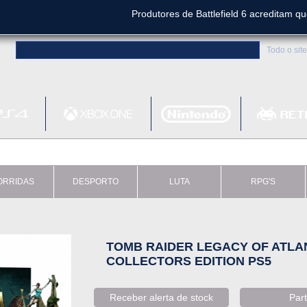
Produtores de Battlefield 6 acreditam q
Clair Obscur: Expedition 33 já vendeu 5 milhõ
Todo o site
Metal
Bethesd
ORRIDAS
DESPORTO
LUTA
RPG'S
TOMB RAIDER LEGACY OF ATLA
COLLECTORS EDITION PS5
Receber alerta de stock
Part