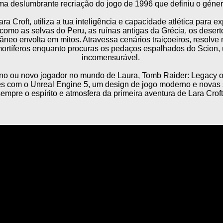
a deslumbrante recriação do jogo de 1996 que definiu o géner
 Croft, utiliza a tua inteligência e capacidade atlética para ex
omo as selvas do Peru, as ruínas antigas da Grécia, os desert
râneo envolta em mitos. Atravessa cenários traiçoeiros, resolv
ortíferos enquanto procuras os pedaços espalhados do Scion, 
incomensurável.
no ou novo jogador no mundo de Laura, Tomb Raider: Legacy of
es com o Unreal Engine 5, um design de jogo moderno e novas
empre o espírito e atmosfera da primeira aventura de Lara Croft