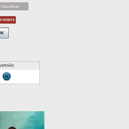
Classificar
ER POINTS
9€
VERSÃO