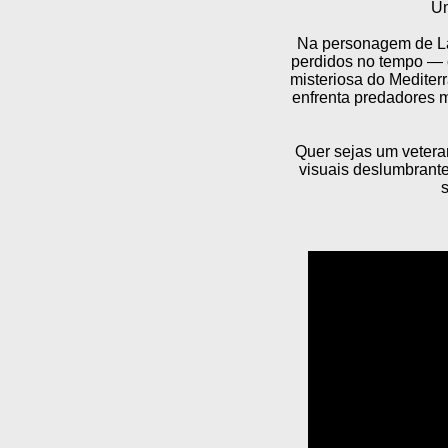
Um
Na personagem de Lara
perdidos no tempo — c
misteriosa do Mediter
enfrenta predadores m
Quer sejas um vetera
visuais deslumbrant
s