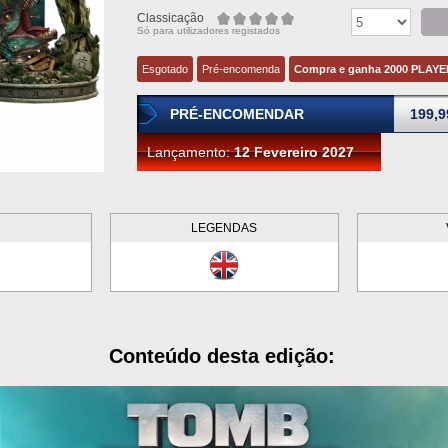
Classicação
Só para utilizadores registados
Esgotado
Pré-encomenda
Compra e ganha 2000 PLAY
PRÉ-ENCOMENDAR
199,9
Lançamento:
12 Fevereiro 2027
LEGENDAS
Conteúdo desta edição: