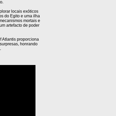
o.
plorar locais exóticos
os do Egito e uma ilha
e mecanismos mortais e
um artefacto de poder
 Atlantis proporciona
 surpresas, honrando
.