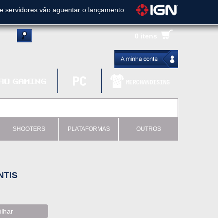
ue servidores vão aguentar o lançamento
es de cópias e vai receber novo conteúdo
0 itens
Ghost of Yotei - Análise
 Gear Solid Delta: Snake Eater - Análise
a anuncia livestream para o Fallout Day
SHOOTERS
PLATAFORMAS
OUTROS
NTIS
ilhar