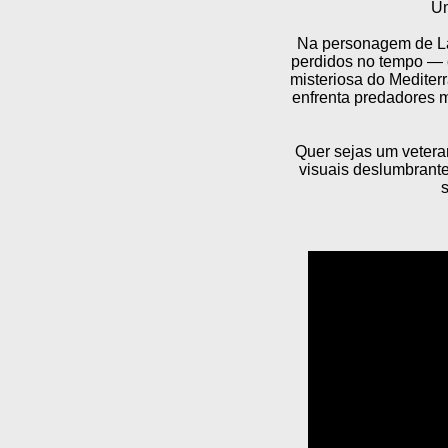
Um
Na personagem de Lara
perdidos no tempo — c
misteriosa do Mediter
enfrenta predadores m
Quer sejas um vetera
visuais deslumbrant
s