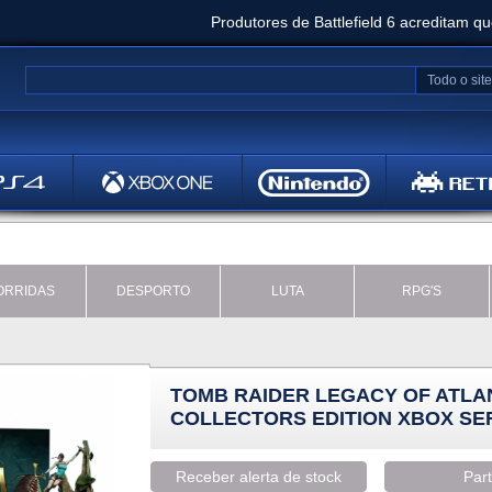
Produtores de Battlefield 6 acreditam q
Clair Obscur: Expedition 33 já vendeu 5 milhõ
Todo o site
Metal
Bethesd
ORRIDAS
DESPORTO
LUTA
RPG'S
TOMB RAIDER LEGACY OF ATLA
COLLECTORS EDITION XBOX SER
Receber alerta de stock
Part