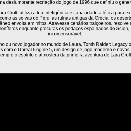
a deslumbrante recriação do jogo de 1996 que definiu o géner
 Croft, utiliza a tua inteligência e capacidade atlética para ex
omo as selvas do Peru, as ruínas antigas da Grécia, os desert
râneo envolta em mitos. Atravessa cenários traiçoeiros, resolv
ortíferos enquanto procuras os pedaços espalhados do Scion, 
incomensurável.
no ou novo jogador no mundo de Laura, Tomb Raider: Legacy of
es com o Unreal Engine 5, um design de jogo moderno e novas
empre o espírito e atmosfera da primeira aventura de Lara Croft