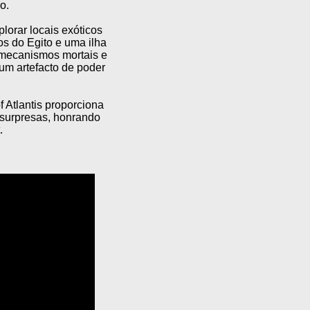
o.
plorar locais exóticos
os do Egito e uma ilha
e mecanismos mortais e
um artefacto de poder
 Atlantis proporciona
 surpresas, honrando
.