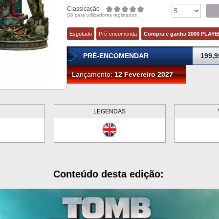
Classicação
Só para utilizadores registados
Esgotado
Pré-encomenda
Compra e ganha 2000 PLAY
PRÉ-ENCOMENDAR
199,9
Lançamento:
12 Fevereiro 2027
LEGENDAS
Conteúdo desta edição: