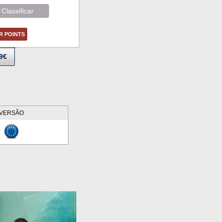
Classificar
ER POINTS
9€
VERSÃO