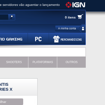
ue servidores vão aguentar o lançamento
es de cópias e vai receber novo conteúdo
0 itens
Ghost of Yotei - Análise
 Gear Solid Delta: Snake Eater - Análise
a anuncia livestream para o Fallout Day
SHOOTERS
PLATAFORMAS
OUTROS
NTIS
IES X
ilhar