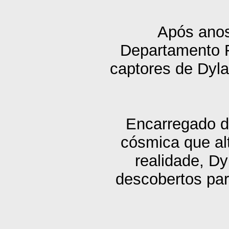
Após ano
Departamento F
captores de Dyl
Encarregado d
cósmica que al
realidade, D
descobertos pa