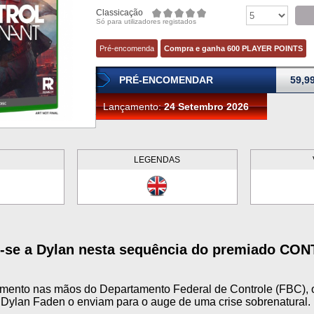
Classicação
Só para utilizadores registados
Pré-encomenda
Compra e ganha 600 PLAYER POINTS
PRÉ-ENCOMENDAR
59,9
Lançamento:
24 Setembro 2026
LEGENDAS
-se a Dylan nesta sequência do premiado CO
mento nas mãos do Departamento Federal de Controle (FBC), o
Dylan Faden o enviam para o auge de uma crise sobrenatural.