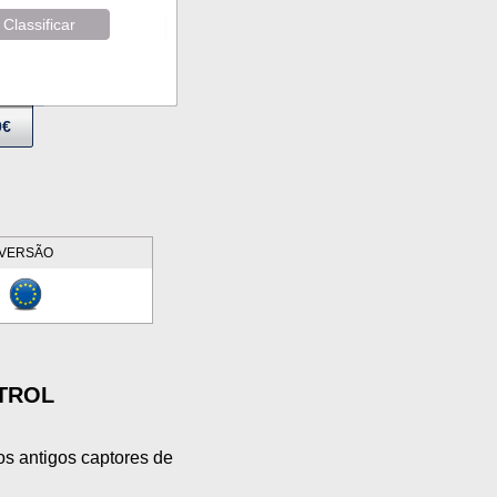
Classificar
9€
VERSÃO
NTROL
s antigos captores de