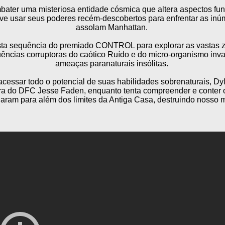
ater uma misteriosa entidade cósmica que altera aspectos fu
eve usar seus poderes recém-descobertos para enfrentar as i
assolam Manhattan.
sta sequência do premiado CONTROL para explorar as vastas 
ências corruptoras do caótico Ruído e do micro-organismo invas
ameaças paranaturais insólitas.
cessar todo o potencial de suas habilidades sobrenaturais, D
tora do DFC Jesse Faden, enquanto tenta compreender e conter 
aram para além dos limites da Antiga Casa, destruindo nosso 