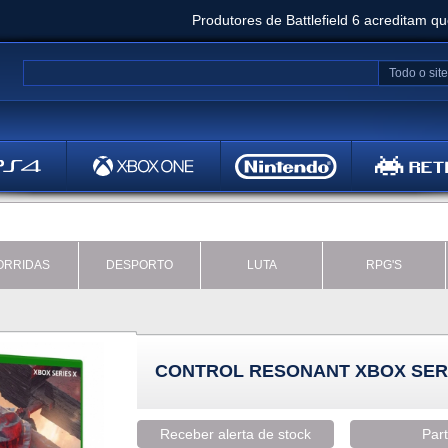
Produtores de Battlefield 6 acreditam q
Clair Obscur: Expedition 33 já vendeu 5 milhõ
Todo o site
Metal
Bethesd
ORRIDAS
DESPORTO
LUTA
RPG'S
CONTROL RESONANT XBOX SER
Receber alerta de stock
Part