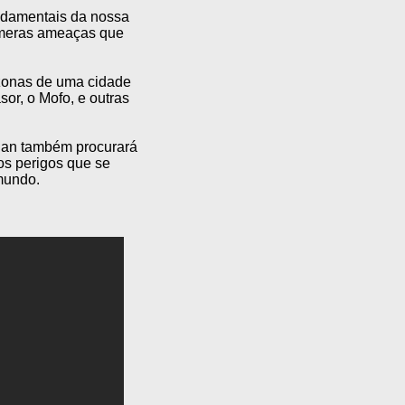
ndamentais da nossa
númeras ameaças que
zonas de uma cidade
or, o Mofo, e outras
ylan também procurará
os perigos que se
mundo.