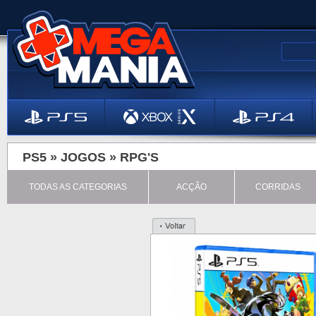
PS5 »
JOGOS
»
RPG'S
TODAS AS CATEGORIAS
ACÇÃO
CORRIDAS