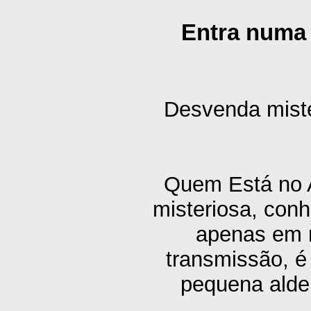
Entra numa 
Desvenda mistér
Quem Está no A
misteriosa, con
apenas em n
transmissão, 
pequena aldei