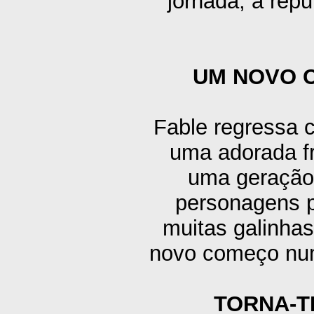
jornada, a repu
UM NOVO 
Fable regressa 
uma adorada fr
uma geração,
personagens p
muitas galinhas
novo começo num
TORNA-T