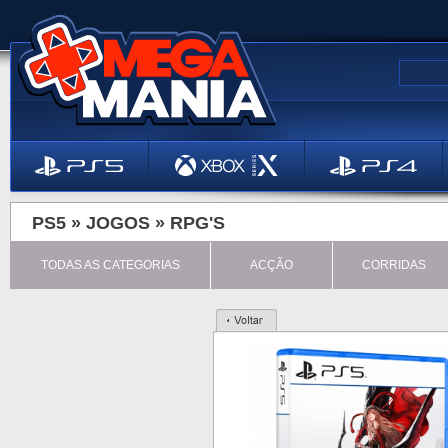
PS5 »
JOGOS
»
RPG'S
TODAS AS CATEGORIAS
ACÇÃO
CORRIDAS