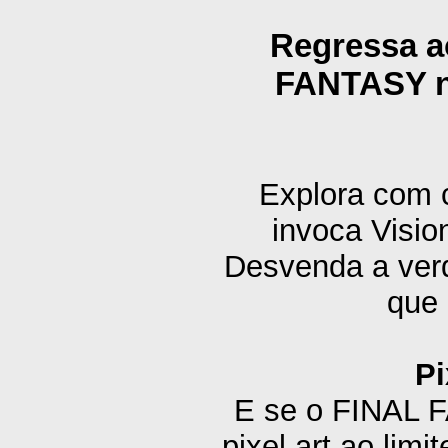
Regressa a
FANTASY n
Explora com 
invoca Visio
Desvenda a verd
que 
Pi
E se o FINAL F
pixel art ao l