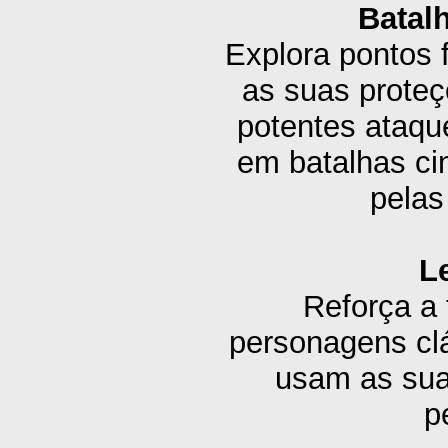
Batalh
Explora pontos 
as suas proteç
potentes ataq
em batalhas ci
pelas
L
Reforça a 
personagens cl
usam as sua
p