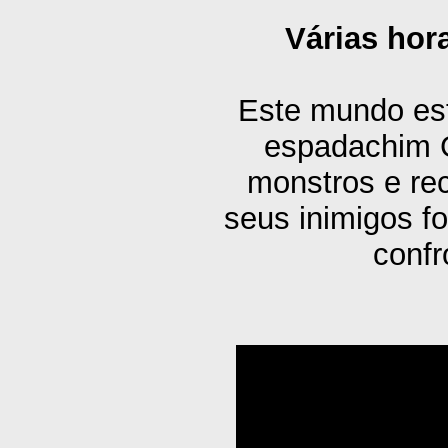
Várias hor
Este mundo est
espadachim G
monstros e re
seus inimigos f
confr