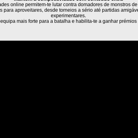
ades online permitem-te lutar contra domadores de monstros de
para aproveitares, desde torneios a sério até partidas amigáve
experimentares.
equipa mais forte para a batalha e habilita-te a ganhar prémios 