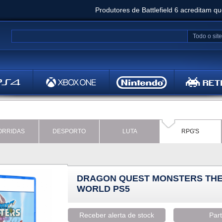
Produtores de Battlefield 6 acreditam q
Clair Obscur: Expedition 33 já vendeu 5 milhõ
Todo o site
Metal
Bethesd
ORRIDAS
DESPORTO
LUTA
RPG'S
DRAGON QUEST MONSTERS THE
WORLD PS5
Receber alerta de stock
Part