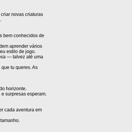
riar novas criaturas
.
os bem conhecidos de
odem aprender vários
eu estilo de jogo.
osa — talvez até uma
 que tu queres. As
do horizonte.
s e surpresas esperam.
er cada aventura em
 tamanho.