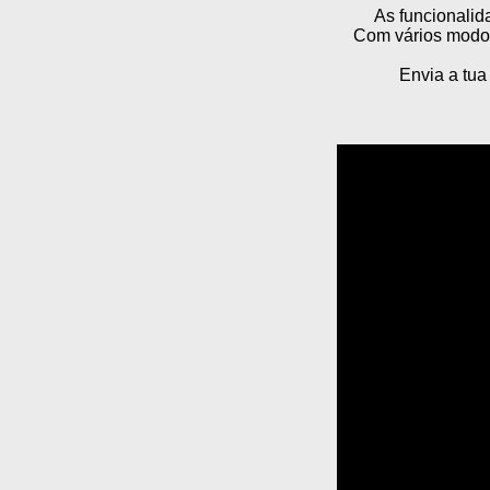
As funcionalid
Com vários modos 
Envia a tua 