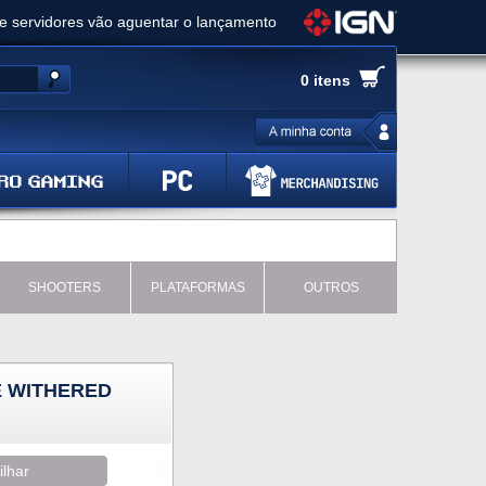
ue servidores vão aguentar o lançamento
es de cópias e vai receber novo conteúdo
0 itens
Ghost of Yotei - Análise
 Gear Solid Delta: Snake Eater - Análise
a anuncia livestream para o Fallout Day
SHOOTERS
PLATAFORMAS
OUTROS
 WITHERED
ilhar