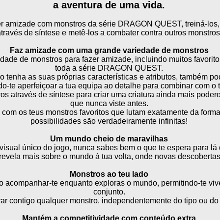
a aventura de uma vida.
er amizade com monstros da série DRAGON QUEST, treiná-los, c
través de síntese e metê-los a combater contra outros monstros
Faz amizade com uma grande variedade de monstros
ade de monstros para fazer amizade, incluindo muitos favorit
toda a série DRAGON QUEST.
 tenha as suas próprias características e atributos, também p
ndo-te aperfeiçoar a tua equipa ao detalhe para combinar com o t
s através de síntese para criar uma criatura ainda mais poder
que nunca viste antes.
com os teus monstros favoritos que lutam exatamente da forma
possibilidades são verdadeiramente infinitas!
Um mundo cheio de maravilhas
visual único do jogo, nunca sabes bem o que te espera para lá 
revela mais sobre o mundo à tua volta, onde novas descoberta
Monstros ao teu lado
o acompanhar-te enquanto exploras o mundo, permitindo-te viv
conjunto.
ar contigo qualquer monstro, independentemente do tipo ou do
Mantém a competitividade com conteúdo extra