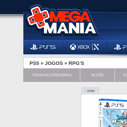
PS5 »
JOGOS
»
RPG'S
TODAS AS CATEGORIAS
ACÇÃO
C