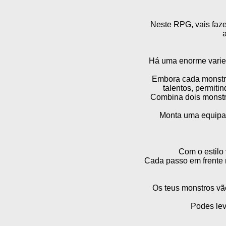
Neste RPG, vais faz
a
Há uma enorme varied
Embora cada monstro
talentos, permiti
Combina dois monstro
Monta uma equipa 
Com o estilo 
Cada passo em frente 
Os teus monstros vã
Podes lev