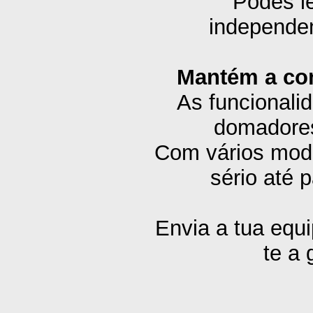
Podes le
independe
Mantém a com
As funcionalid
domadores
Com vários modo
sério até 
Envia a tua equi
te a 