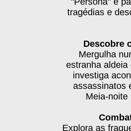
"Persona" e pa
tragédias e des
Descobre o
Mergulha num
estranha aldeia
investiga aco
assassinatos 
Meia-noite 
Combat
Explora as fraque