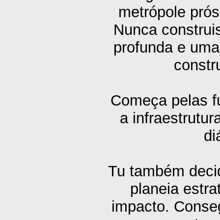
metrópole prós
Nunca construi
profunda e uma 
constr
Começa pelas fu
a infraestrutur
di
Tu também decid
planeia estr
impacto. Consegu