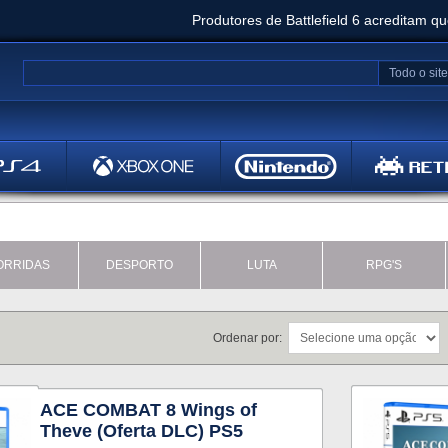
Produtores de Battlefield 6 acreditam q
Clair Obscur: Expedition 33 já vendeu 5 milhõ
Todo o site
Metal
Bethesd
ORRIDAS
DESPORTO
LUTA
RPG'S
Ordenar por:
ACE COMBAT 8 Wings of
Theve (Oferta DLC) PS5