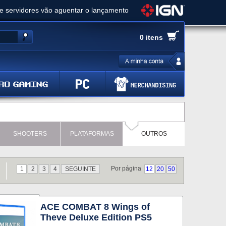
ue servidores vão aguentar o lançamento
es de cópias e vai receber novo conteúdo
0 itens
Ghost of Yotei - Análise
 Gear Solid Delta: Snake Eater - Análise
a anuncia livestream para o Fallout Day
SHOOTERS
PLATAFORMAS
OUTROS
Por página
1
2
3
4
SEGUINTE
12
20
50
ACE COMBAT 8 Wings of
Theve Deluxe Edition PS5