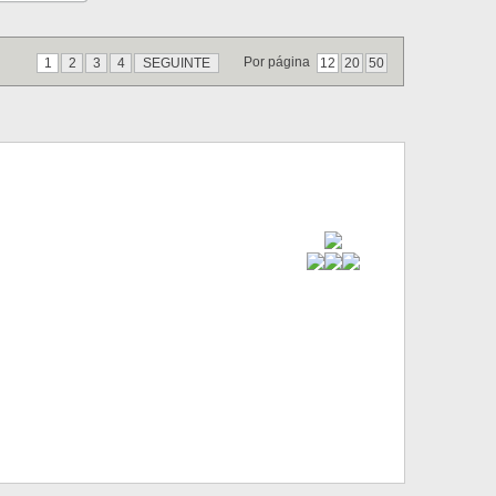
Por página
1
2
3
4
SEGUINTE
12
20
50