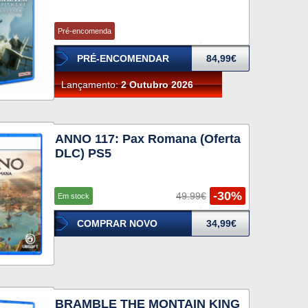
Pré-encomenda
PRÉ-ENCOMENDAR
84,99€
Lançamento:
2 Outubro 2026
ANNO 117: Pax Romana (Oferta
DLC) PS5
-30%
49.99€
Em stock
COMPRAR NOVO
34,99€
BRAMBLE THE MONTAIN KING