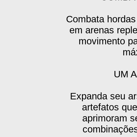
Combata hordas 
em arenas repl
movimento par
máx
UM A
Expanda seu ar
artefatos qu
aprimoram s
combinações 