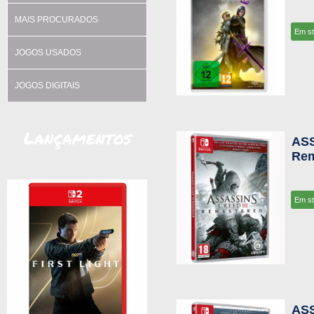
MAIS PROCURADOS
Em s
JOGOS USADOS
JOGOS DIGITAIS
Lançamentos
AS
Rem
Em s
ASS