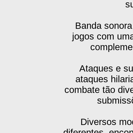
s
Banda sonora 
jogos com uma
complement
Ataques e su
ataques hilar
combate tão dive
submissõ
Diversos mo
diferentes, encon