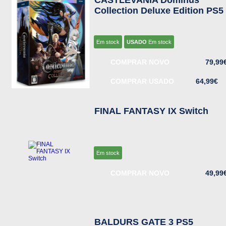
CASTLEVANIA Dominus
Collection Deluxe Edition PS5
Em stock
USADO
Em stock
COMPRAR NOVO
79,99
COMPRAR USADO
64,99€
FINAL FANTASY IX Switch
Em stock
COMPRAR NOVO
49,99
BALDURS GATE 3 PS5