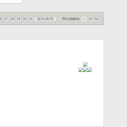
Por página
6
27
28
29
30
31
SEGUINTE
12
20
50