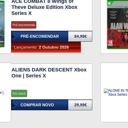
ACE COMBAT 8 Wings of
Theve Deluxe Edition Xbox
Series X
Pré-encomenda
PRÉ-ENCOMENDAR
84,99€
Lançamento:
2 Outubro 2026
ALIENS DARK DESCENT Xbox
One | Series X
Em stock
COMPRAR NOVO
29,99€