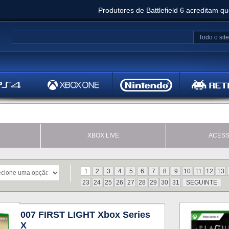
Produtores de Battlefield 6 acreditam q
Clair Obscur: Expedition 33 já vendeu 5 milhõ
Todo o site
Metal
Bethesd
XBOX LIVE
ACESS
1
2
3
4
5
6
7
8
9
10
11
12
13
23
24
25
26
27
28
29
30
31
SEGUINTE
007 FIRST LIGHT Xbox Series
X