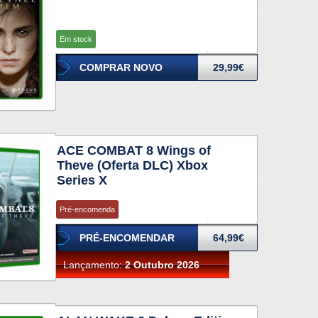
Em stock
COMPRAR NOVO
29,99€
ACE COMBAT 8 Wings of
Theve (Oferta DLC) Xbox
Series X
Pré-encomenda
PRÉ-ENCOMENDAR
64,99€
Lançamento:
2 Outubro 2026