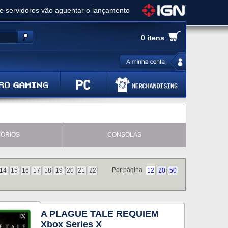
ue servidores vão aguentar o lançamento
es de cópias e vai receber novo conteúdo
0 itens
Ghost of Yotei - Análise
 Gear Solid Delta: Snake Eater - Análise
a anuncia livestream para o Fallout Day
ÓRIOS
CONSOLAS
Por página
14
15
16
17
18
19
20
21
22
12
20
50
A PLAGUE TALE REQUIEM
Xbox Series X