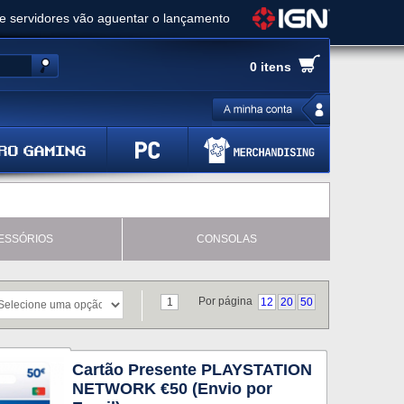
ue servidores vão aguentar o lançamento
es de cópias e vai receber novo conteúdo
0 itens
Ghost of Yotei - Análise
 Gear Solid Delta: Snake Eater - Análise
a anuncia livestream para o Fallout Day
ESSÓRIOS
CONSOLAS
Por página
1
12
20
50
Cartão Presente PLAYSTATION
NETWORK €50 (Envio por