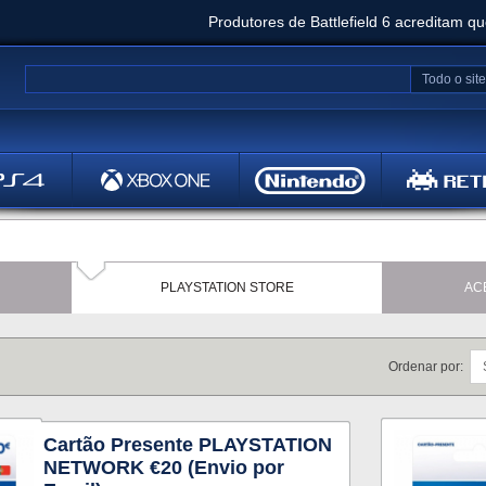
Produtores de Battlefield 6 acreditam q
Clair Obscur: Expedition 33 já vendeu 5 milhõ
Todo o site
Metal
Bethesd
PLAYSTATION STORE
AC
Ordenar por:
Cartão Presente PLAYSTATION
NETWORK €20 (Envio por