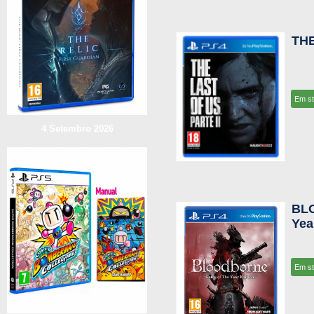
THE
Em s
4 Setembro 2026
BL
Yea
Em s