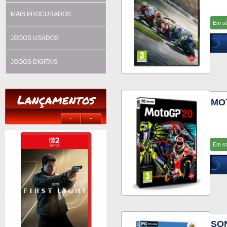
MAIS PROCURADOS
Em s
JOGOS USADOS
JOGOS DIGITAIS
Lançamentos
MO
Em s
SO